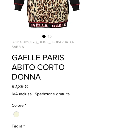
SKU: GBD10320_BEIGE_LEOPARDATO-
SABBIA
GAELLE PARIS
ABITO CORTO
DONNA
Prezzo
92,39 €
IVA inclusa
|
Spedizione gratuita
Colore
*
Taglia
*