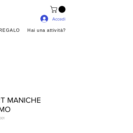
Accedi
 REGALO
Hai una attività?
IRT MANICHE
OMO
001