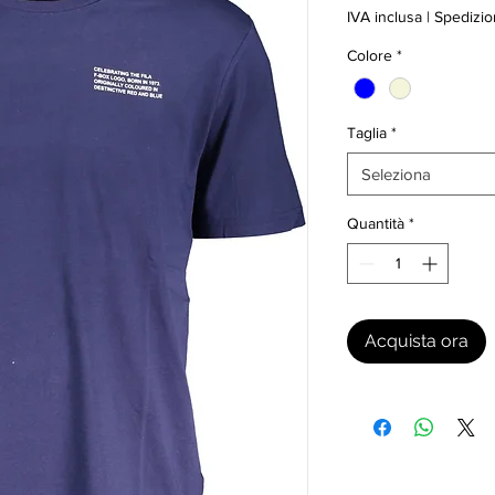
IVA inclusa
|
Spedizio
Colore
*
Taglia
*
Seleziona
Quantità
*
Acquista ora