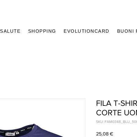
SALUTE
SHOPPING
EVOLUTIONCARD
BUONI
FILA T-SH
CORTE U
SKU: FAM0348_BLU_50
Prezzo
25,08 €