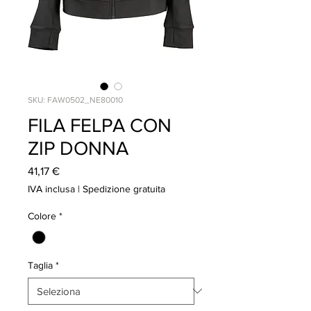
SKU: FAW0502_NE80010
FILA FELPA CON
ZIP DONNA
Prezzo
41,17 €
IVA inclusa
|
Spedizione gratuita
Colore
*
Taglia
*