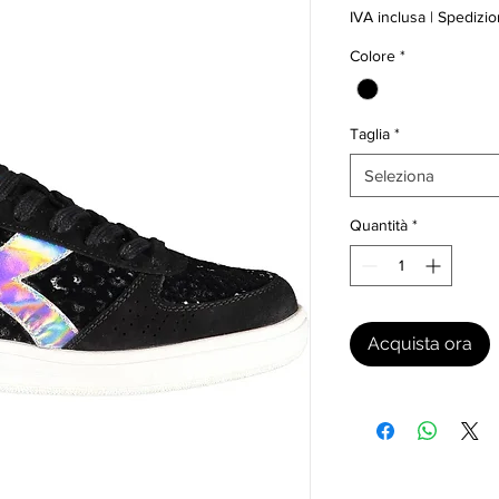
IVA inclusa
|
Spedizio
Colore
*
Taglia
*
Seleziona
Quantità
*
Acquista ora