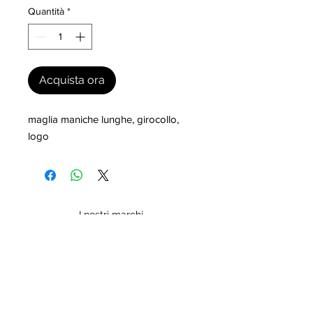
Quantità
*
Acquista ora
maglia maniche lunghe, girocollo, 
logo
I nostri marchi
MILLEVANTAGGI.COM