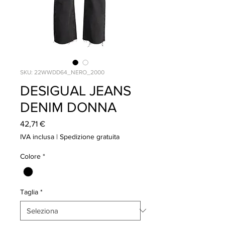
SKU: 22WWDD64_NERO_2000
DESIGUAL JEANS
DENIM DONNA
Prezzo
42,71 €
IVA inclusa
|
Spedizione gratuita
Colore
*
Taglia
*