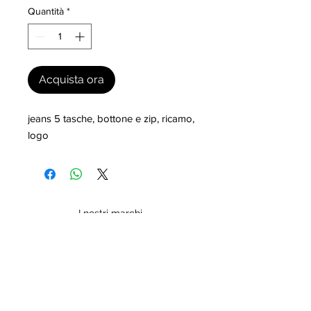
Quantità
*
Acquista ora
jeans 5 tasche, bottone e zip, ricamo, 
logo
I nostri marchi
MILLEVANTAGGI.COM