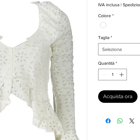
IVA inclusa
|
Spedizio
Colore
*
Taglia
*
Seleziona
Quantità
*
Acquista ora