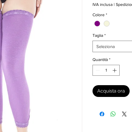
IVA inclusa
|
Spedizio
Colore
*
Taglia
*
Seleziona
Quantità
*
Acquista ora