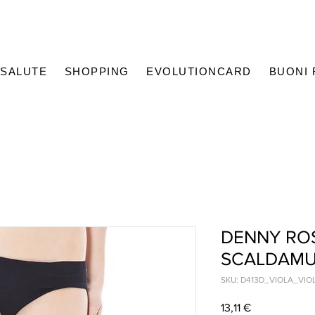
SALUTE
SHOPPING
EVOLUTIONCARD
BUONI
DENNY RO
SCALDAMU
SKU: D413D_VIOLA_VIO
Prezzo
13,11 €