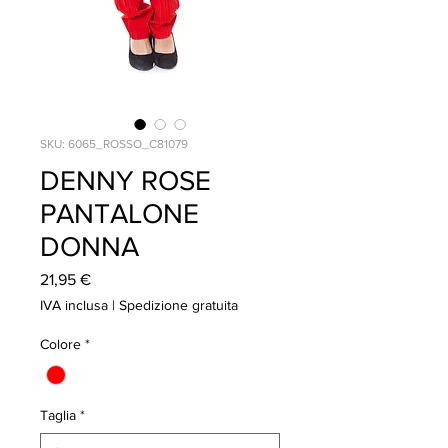
SKU: 6065_ROSSO_C81079
DENNY ROSE
PANTALONE
DONNA
Prezzo
21,95 €
IVA inclusa
|
Spedizione gratuita
Colore
*
Taglia
*