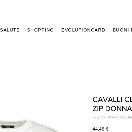
SALUTE
SHOPPING
EVOLUTIONCARD
BUONI
CAVALLI C
ZIP DONNA
SKU: QXT67A-CF062_B
Prezzo
44,48 €