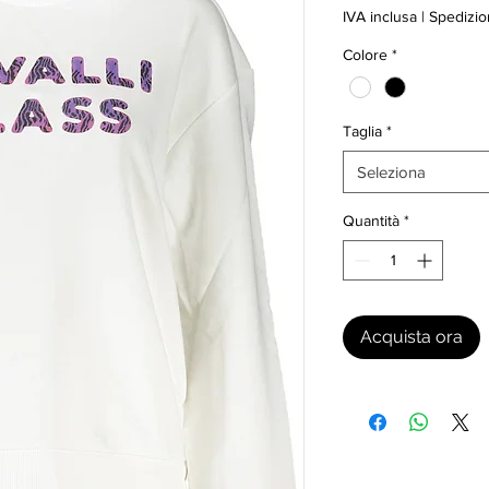
IVA inclusa
|
Spedizio
Colore
*
Taglia
*
Seleziona
Quantità
*
Acquista ora