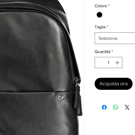
Colore
*
Taglia
*
Seleziona
Quantità
*
Acquista ora