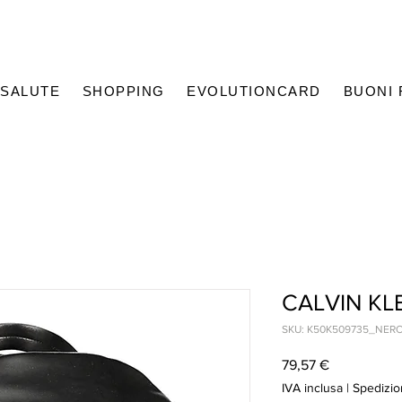
SALUTE
SHOPPING
EVOLUTIONCARD
BUONI
CALVIN KL
SKU: K50K509735_NER
Prezzo
79,57 €
IVA inclusa
|
Spedizio