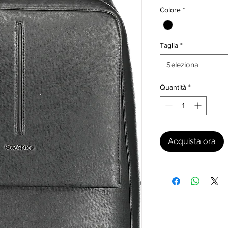
Colore
*
Taglia
*
Seleziona
Quantità
*
Acquista ora