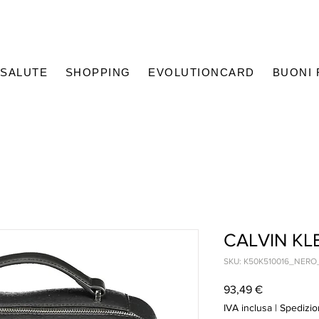
SALUTE
SHOPPING
EVOLUTIONCARD
BUONI
CALVIN KL
SKU: K50K510016_NER
Prezzo
93,49 €
IVA inclusa
|
Spedizio