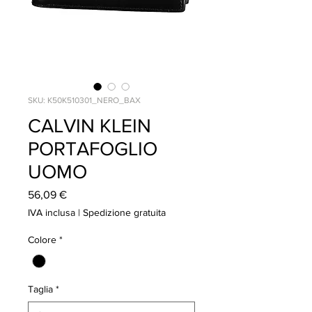
SKU: K50K510301_NERO_BAX
CALVIN KLEIN
PORTAFOGLIO
UOMO
Prezzo
56,09 €
IVA inclusa
|
Spedizione gratuita
Colore
*
Taglia
*