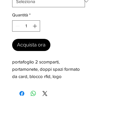
Quantità
*
Acquista ora
portafoglio 2 scomparti, 
portamonete, doppi spazi formato 
da card, blocco rfid, logo
I nostri marchi