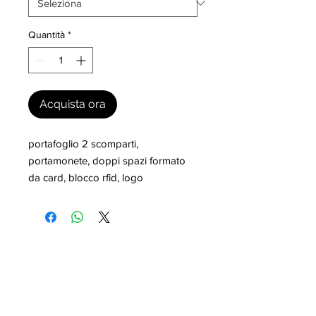
Quantità
*
Acquista ora
portafoglio 2 scomparti, 
portamonete, doppi spazi formato 
da card, blocco rfid, logo
I nostri marchi