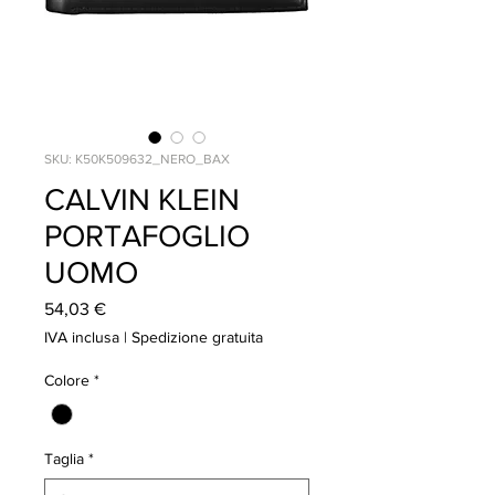
SKU: K50K509632_NERO_BAX
CALVIN KLEIN
PORTAFOGLIO
UOMO
Prezzo
54,03 €
IVA inclusa
|
Spedizione gratuita
Colore
*
Taglia
*