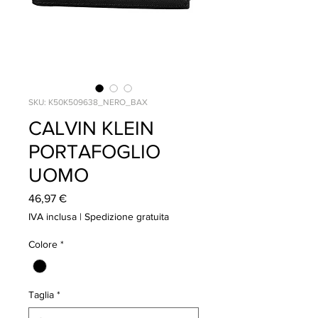
SKU: K50K509638_NERO_BAX
CALVIN KLEIN
PORTAFOGLIO
UOMO
Prezzo
46,97 €
IVA inclusa
|
Spedizione gratuita
Colore
*
Taglia
*