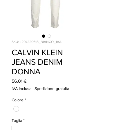
SKU: J20J220618_BIANCO_1AA
CALVIN KLEIN
JEANS DENIM
DONNA
Prezzo
56,01 €
IVA inclusa
|
Spedizione gratuita
Colore
*
Taglia
*