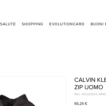
SALUTE
SHOPPING
EVOLUTIONCARD
BUONI
CALVIN KL
ZIP UOMO
SKU: J30J322524_NER
Prezzo
65,25 €