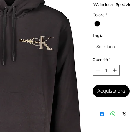
IVA inclusa
|
Spedizio
Colore
*
Taglia
*
Seleziona
Quantità
*
Acquista ora