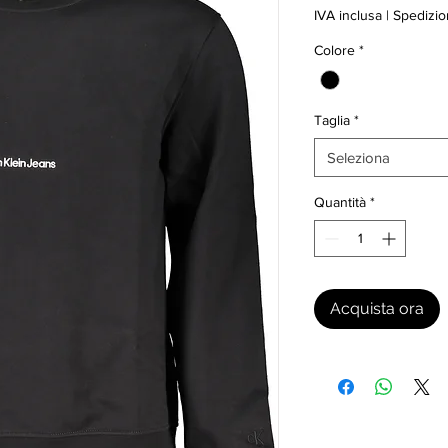
IVA inclusa
|
Spedizio
Colore
*
Taglia
*
Seleziona
Quantità
*
Acquista ora