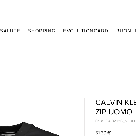
SALUTE
SHOPPING
EVOLUTIONCARD
BUONI
CALVIN KL
ZIP UOMO
SKU: J30J324116_NEBE
Prezzo
51,39 €