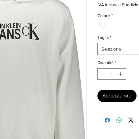
IVA inclusa
|
Spedizio
Colore
*
Taglia
*
Seleziona
Quantità
*
Acquista ora