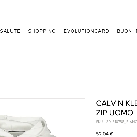
SALUTE
SHOPPING
EVOLUTIONCARD
BUONI
CALVIN KL
ZIP UOMO
SKU: J30J318788_BIAN
Prezzo
52,04 €