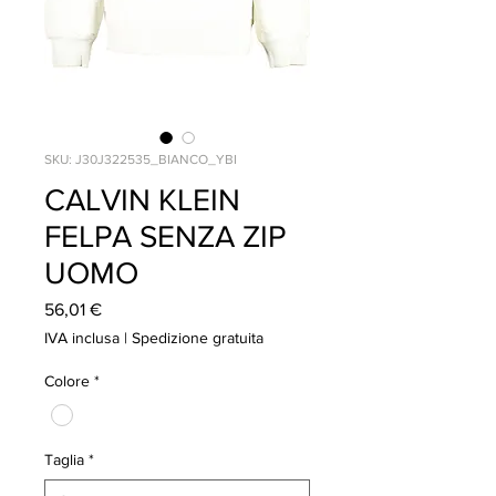
SKU: J30J322535_BIANCO_YBI
CALVIN KLEIN
FELPA SENZA ZIP
UOMO
Prezzo
56,01 €
IVA inclusa
|
Spedizione gratuita
Colore
*
Taglia
*