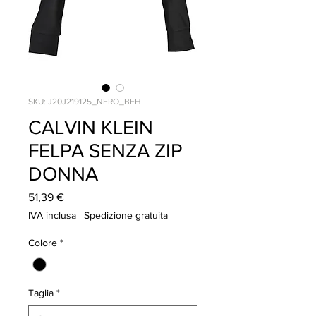
SKU: J20J219125_NERO_BEH
CALVIN KLEIN
FELPA SENZA ZIP
DONNA
Prezzo
51,39 €
IVA inclusa
|
Spedizione gratuita
Colore
*
Taglia
*