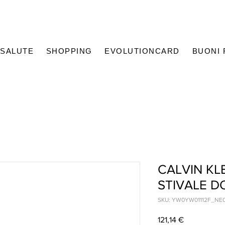
SALUTE
SHOPPING
EVOLUTIONCARD
BUONI
CALVIN KL
STIVALE 
SKU: YW0YW01112F_NE
Prezzo
121,14 €