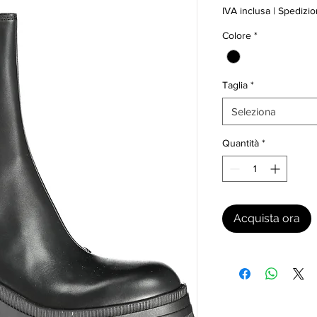
IVA inclusa
|
Spedizio
Colore
*
Taglia
*
Seleziona
Quantità
*
Acquista ora