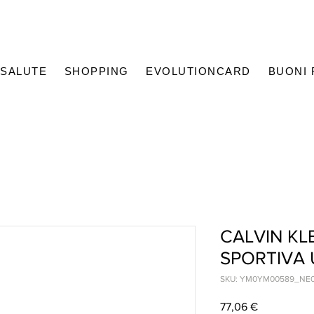
SALUTE
SHOPPING
EVOLUTIONCARD
BUONI
CALVIN KL
SPORTIVA
SKU: YM0YM00589_NE
Prezzo
77,06 €