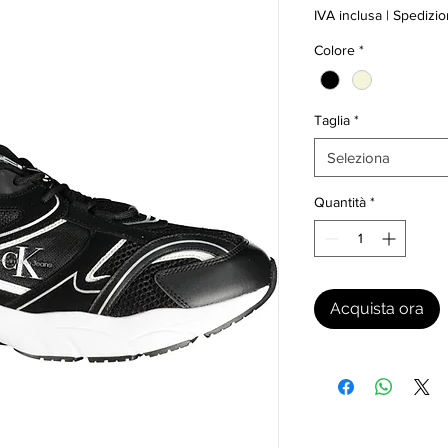
IVA inclusa
|
Spedizio
Colore
*
Taglia
*
Seleziona
Quantità
*
Acquista ora