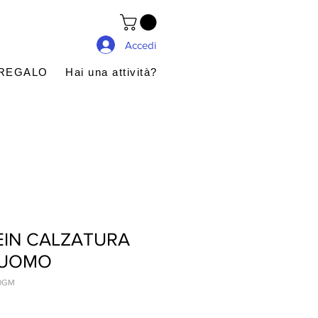
Accedi
 REGALO
Hai una attività?
EIN CALZATURA
 UOMO
0GM