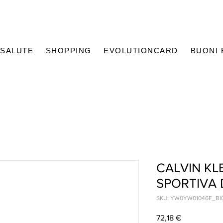
SALUTE
SHOPPING
EVOLUTIONCARD
BUONI
CALVIN KL
SPORTIVA
SKU: YW0YW01046F_BI
Prezzo
72,18 €