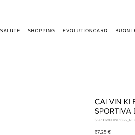
SALUTE
SHOPPING
EVOLUTIONCARD
BUONI
CALVIN KL
SPORTIVA
SKU: HW0HW01865_NE
Prezzo
67,25 €