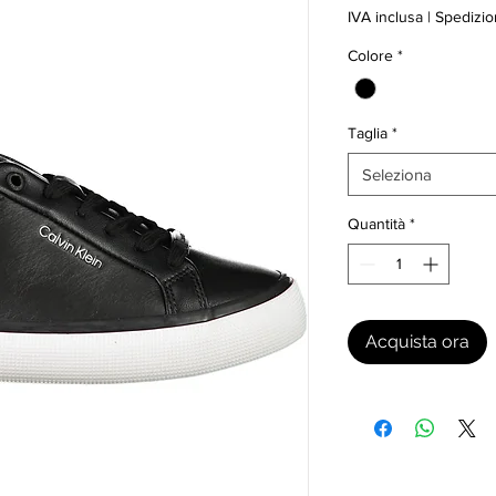
IVA inclusa
|
Spedizio
Colore
*
Taglia
*
Seleziona
Quantità
*
Acquista ora