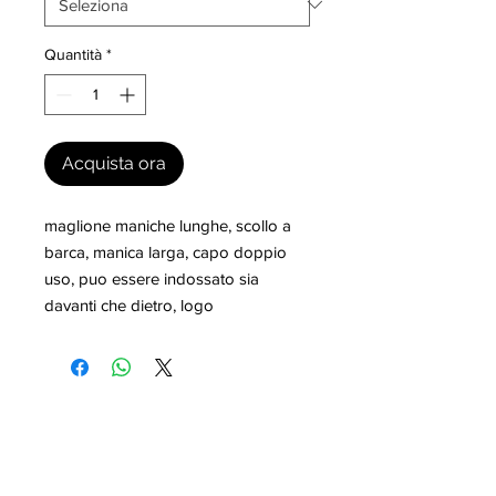
Quantità
*
Acquista ora
maglione maniche lunghe, scollo a 
barca, manica larga, capo doppio 
uso, puo essere indossato sia 
davanti che dietro, logo
I nostri marchi