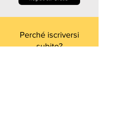
Perché iscriversi
subito?
✔ Accesso immediato a tutte le
convenzioni
✔ Registrazione gratuita al Club
Millevantaggi
✔ Libera valutazione delle offerte più
interessanti
✔ Offerte aggiornate costantemente
✔ Attività convenzionate vicino casa
e online
✔ Risparmi reali.